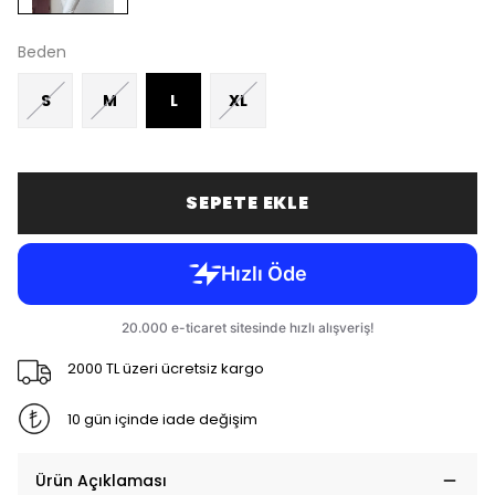
Beden
S
M
L
XL
SEPETE EKLE
2000 TL üzeri ücretsiz kargo
10 gün içinde iade değişim
Ürün Açıklaması