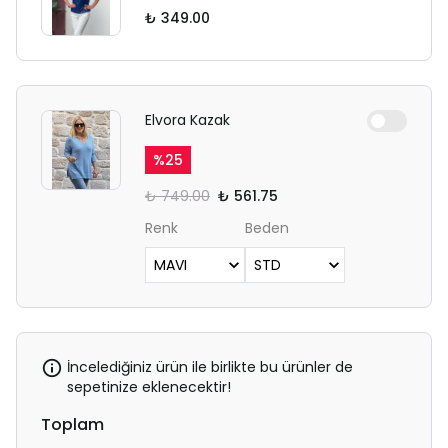
₺ 349.00
Elvora Kazak
%
25
₺ 749.00
₺ 561.75
Renk
Beden
İncelediğiniz ürün ile birlikte bu ürünler de
sepetinize eklenecektir!
Toplam