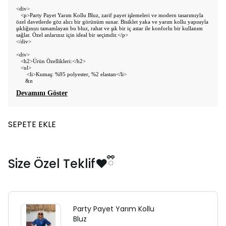
<div>
<p>Party Payet Yarım Kollu Bluz, zarif payet işlemeleri ve modern tasarımıyla
özel davetlerde göz alıcı bir görünüm sunar. Bisiklet yaka ve yarım kollu yapısıyla
şıklığınızı tamamlayan bu bluz, rahat ve şık bir iç astar ile konforlu bir kullanım
sağlar. Özel anlarınız için ideal bir seçimdir.</p>
</div>
<div>
<h2>Ürün Özellikleri:</h2>
<ul>
<li>Kumaş: %95 polyester, %2 elastan</li>
&n
Devamını Göster
SEPETE EKLE
Size Özel Teklif❤️ྀི
Party Payet Yarım Kollu
Bluz