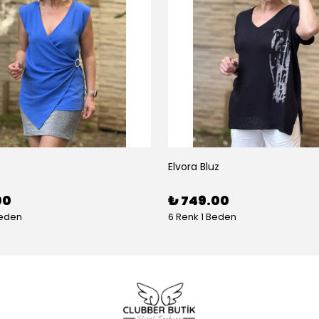
Elvora Bluz
00
₺ 749.00
Beden
6 Renk 1 Beden