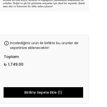
üretilen bu özel kolye, tarzınızı ve kişiliğinizi yansıtmanın mükemmel bir
yoludur. Doğal ve şık bir görünüm arayanlar için ideal bir seçimdir. Şimdi
satın alın ve benzersiz bir stilin tadını çıkarın!
İncelediğiniz ürün ile birlikte bu ürünler de
sepetinize eklenecektir!
Toplam
₺ 1,749.00
Birlikte Sepete Ekle (1)