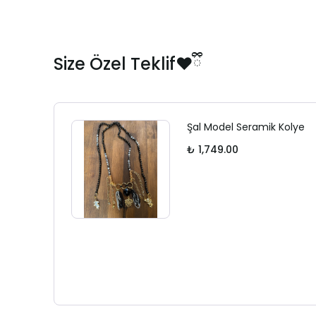
Size Özel Teklif❤️ྀི
Şal Model Seramik Kolye
₺ 1,749.00