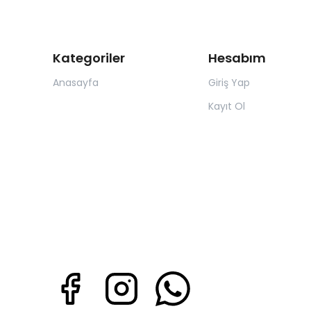
Kategoriler
Hesabım
Anasayfa
Giriş Yap
Kayıt Ol