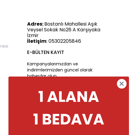
Adres:
Bostanlı Mahallesi Aşık
Veysel Sokak No26 A Karşıyaka
İzmir
İletişim
: 05302205846
mesi
E-BÜLTEN KAYIT
Kampanyalarımızdan ve
indirimlerimizden güncel olarak
haberdar olun.
1 ALANA
1 BEDAVA