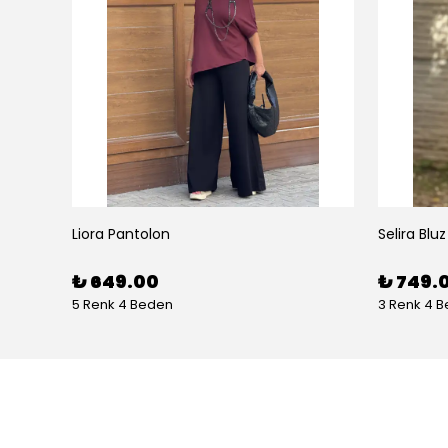
Liora Pantolon
Selira Bluz
₺ 649.00
₺ 749.
5 Renk 4 Beden
3 Renk 4 