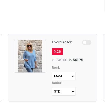
Elvora Kazak
%
25
₺ 749.00
₺ 561.75
Renk
Beden