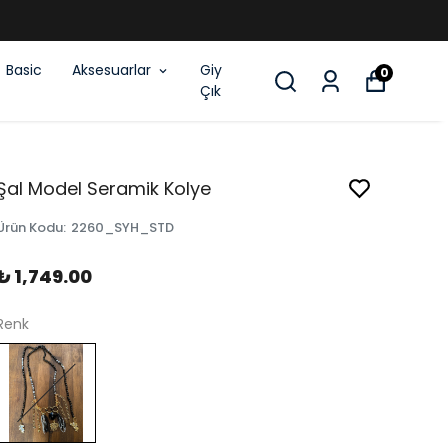
Basic
Aksesuarlar
Giy
0
Çık
Şal Model Seramik Kolye
Ürün Kodu
:
2260_SYH_STD
₺ 1,749.00
Renk