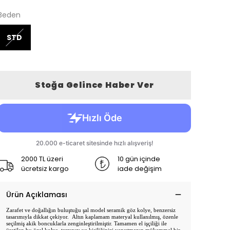
Beden
STD
Stoğa Gelince Haber Ver
2000 TL üzeri
10 gün içinde
ücretsiz kargo
iade değişim
Ürün Açıklaması
Zarafet ve doğallığın buluştuğu şal model seramik göz kolye, benzersiz
tasarımıyla dikkat çekiyor. Altın kaplamam materyal kullanılmış, özenle
seçilmiş akik boncuklarla zenginleştirilmiştir. Tamamen el işçiliği ile