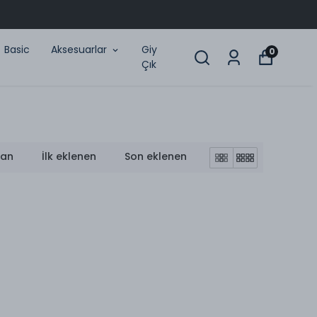
Basic
Aksesuarlar
Giy
0
Çık
lan
İlk eklenen
Son eklenen