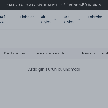
BASIC KATEGORİSİNDE SEPETTE 2.ÜRÜNE %50 İNDİRİM
NA 1
Elbiseler
Alt
Üst
Takımlar
VA
Giyim
Giyim
Fiyat azalan
İndirim oranı artan
İndirim oranı aza
Aradığınız ürün bulunamadı