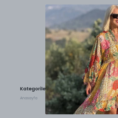
Kategoriler
Hesabım
Anasayfa
Giriş Yap
Kayıt Ol