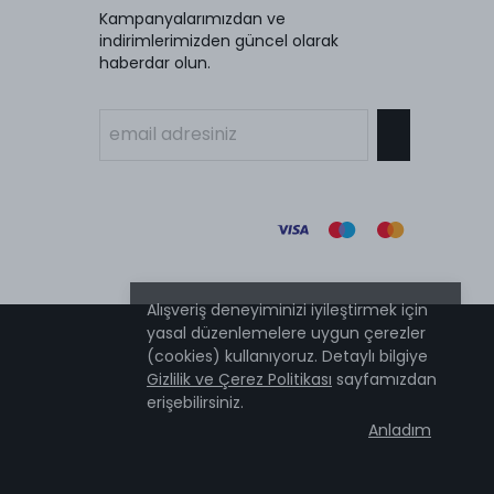
Kampanyalarımızdan ve
indirimlerimizden güncel olarak
haberdar olun.
Alışveriş deneyiminizi iyileştirmek için
yasal düzenlemelere uygun çerezler
(cookies) kullanıyoruz. Detaylı bilgiye
Gizlilik ve Çerez Politikası
sayfamızdan
erişebilirsiniz.
Anladım