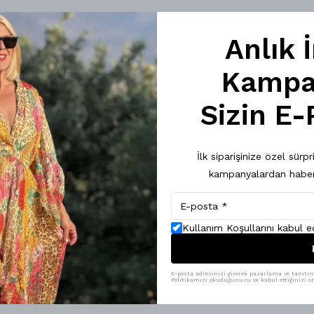
Anlık 
Kampan
Sizin E-
İlk siparişinize özel sür
kampanyalardan haber
Kullanım Koşullarını kabul 
Hakkımızda
Kurumsal
İletişim
Gizlilik Politikası
E-posta adresinizi girerek pazarlama ve tanıtım i
Politikamızı okuduğunuzu ve kabul ettiğinizi on
S.S.S
Mesafeli Satış Sözleş