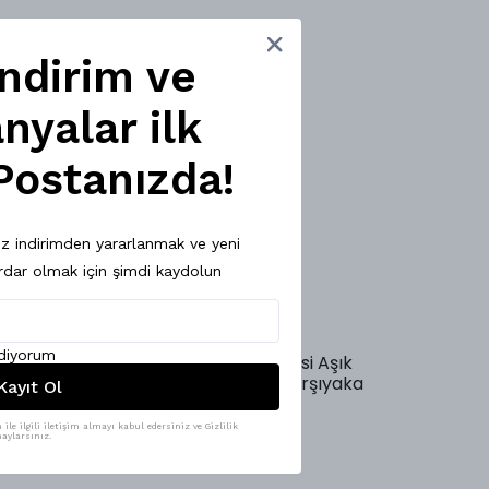
İndirim ve
yalar ilk
Postanızda!
priz indirimden yararlanmak ve yeni
dar olmak için şimdi kaydolun
ediyorum
Adres:
Bostanlı Mahallesi Aşık
Veysel Sokak No26 A Karşıyaka
Kayıt Ol
İzmir
İletişim
: 05302205846
le ilgili iletişim almayı kabul edersiniz ve Gizlilik
aylarsınız.
mesi
E-BÜLTEN KAYIT