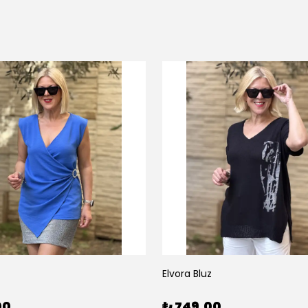
Elvora Bluz
00
₺ 749.00