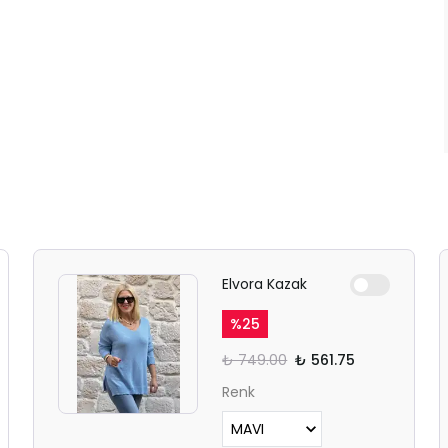
Elvora Kazak
%
25
₺ 749.00
₺ 561.75
Renk