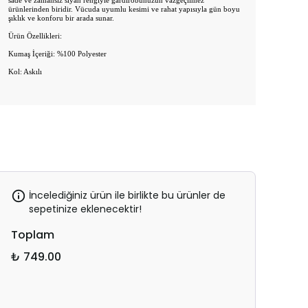
sade ve zamansız siyah rengiyle gardırobunuzun vazgeçilmez
ürünlerinden biridir. Vücuda uyumlu kesimi ve rahat yapısıyla gün boyu
şıklık ve konforu bir arada sunar.
Ürün Özellikleri:
Kumaş İçeriği: %100 Polyester
Kol: Askılı
İncelediğiniz ürün ile birlikte bu ürünler de
sepetinize eklenecektir!
Toplam
₺ 749.00