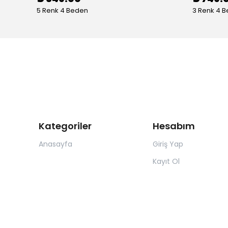
5 Renk 4 Beden
3 Renk 4 
Kategoriler
Hesabım
Anasayfa
Giriş Yap
Kayıt Ol