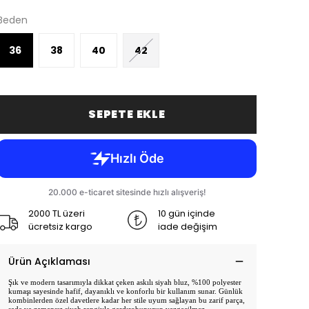
Beden
36
38
40
42
SEPETE EKLE
2000 TL üzeri
10 gün içinde
ücretsiz kargo
iade değişim
Ürün Açıklaması
Şık ve modern tasarımıyla dikkat çeken askılı siyah bluz, %100 polyester
kumaşı sayesinde hafif, dayanıklı ve konforlu bir kullanım sunar. Günlük
kombinlerden özel davetlere kadar her stile uyum sağlayan bu zarif parça,