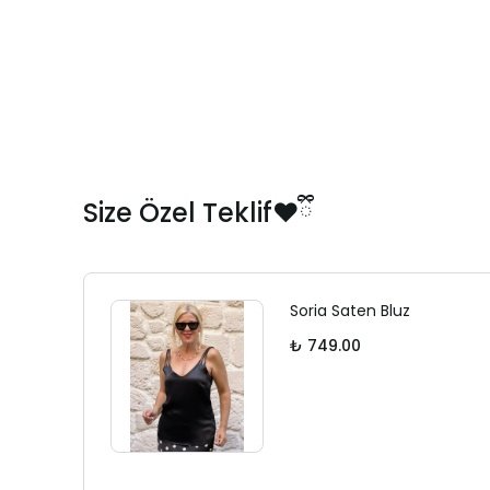
Size Özel Teklif❤️ྀི
Soria Saten Bluz
₺ 749.00