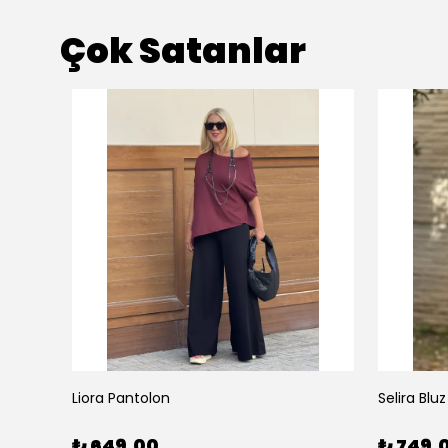
Çok Satanlar
Liora Pantolon
Selira Bluz
₺ 649.00
₺ 749.