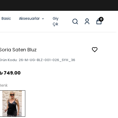
Basic
Aksesuarlar
Giy
0
Çık
Soria Saten Bluz
Ürün Kodu
:
26-M-UG-BLZ-001-026_SYH_36
₺ 749.00
Renk