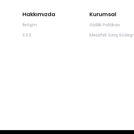
Hakkımızda
Kurumsal
İletişim
Gizlilik Politikası
S.S.S
Mesafeli Satış Sözleş