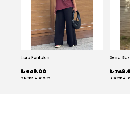
Liora Pantolon
Selira Bluz
₺ 649.00
₺ 749.
5 Renk 4 Beden
3 Renk 4 