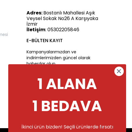
Adres:
Bostanlı Mahallesi Aşık
Veysel Sokak No26 A Karşıyaka
İzmir
İletişim
: 05302205846
mesi
E-BÜLTEN KAYIT
Kampanyalarımızdan ve
indirimlerimizden güncel olarak
haberdar olun.
1 ALANA
1 BEDAVA
İkinci ürün bizden! Seçili ürünlerde fırsatı
Alışveriş deneyiminizi iyileştirmek için