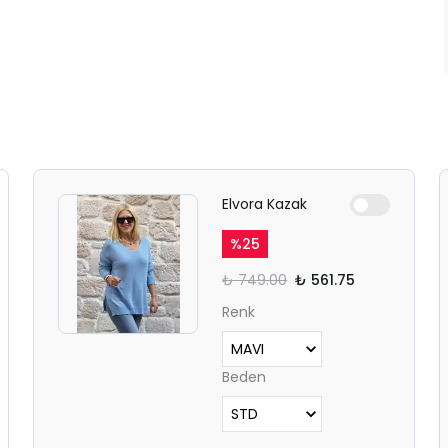
Elvora Kazak
%
25
₺ 749.00
₺ 561.75
Renk
Beden