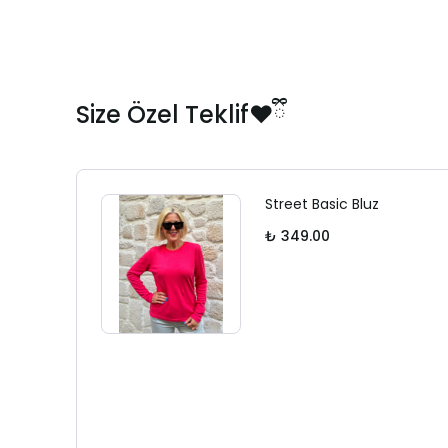
Size Özel Teklif❤️ྀི
Street Basic Bluz
₺ 349.00