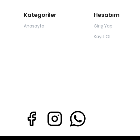
Kategoriler
Hesabım
Anasayfa
Giriş Yap
Kayıt Ol