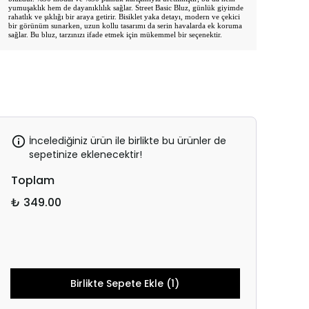
yumuşaklık hem de dayanıklılık sağlar. Street Basic Bluz, günlük giyimde
rahatlık ve şıklığı bir araya getirir. Bisiklet yaka detayı, modern ve çekici
bir görünüm sunarken, uzun kollu tasarımı da serin havalarda ek koruma
sağlar. Bu bluz, tarzınızı ifade etmek için mükemmel bir seçenektir.
İncelediğiniz ürün ile birlikte bu ürünler de
sepetinize eklenecektir!
Toplam
₺ 349.00
Birlikte Sepete Ekle (1)