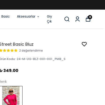
Basic
Aksesuarlar
Giy
0
Çık
Street Basic Bluz
2 değerlendirme
Ürün Kodu
:
24-M-UG-BLZ-001-001_PMB_S
₺ 349.00
Renk