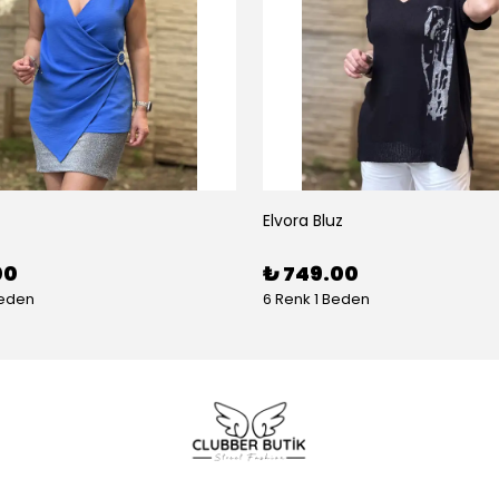
Elvora Bluz
00
₺ 749.00
Beden
6 Renk 1 Beden