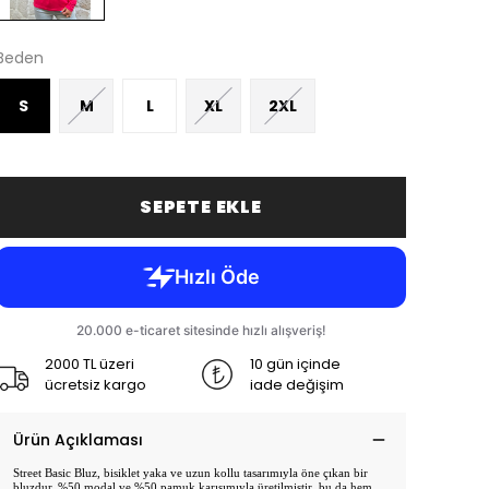
Beden
S
M
L
XL
2XL
SEPETE EKLE
2000 TL üzeri
10 gün içinde
ücretsiz kargo
iade değişim
Ürün Açıklaması
Street Basic Bluz, bisiklet yaka ve uzun kollu tasarımıyla öne çıkan bir
bluzdur. %50 modal ve %50 pamuk karışımıyla üretilmiştir, bu da hem