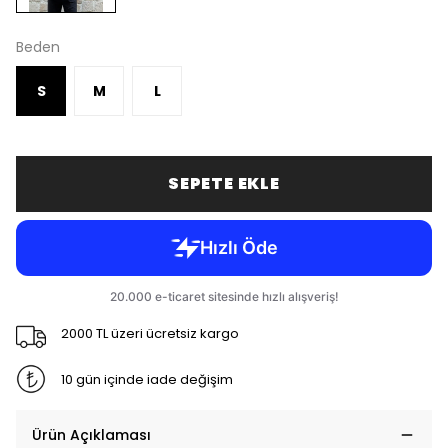
Beden
S
M
L
SEPETE EKLE
2000 TL üzeri ücretsiz kargo
10 gün içinde iade değişim
Ürün Açıklaması