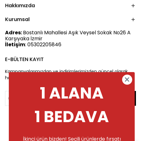
Hakkımızda
Kurumsal
Adres:
Bostanlı Mahallesi Aşık Veysel Sokak No26 A
Karşıyaka İzmir
İletişim
: 05302205846
E-BÜLTEN KAYIT
Kampanyalarımızdan ve indirimlerimizden güncel olarak
haberdar olun.
1 ALANA
1 BEDAVA
İkinci ürün bizden! Seçili ürünlerde fırsatı