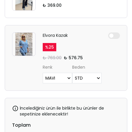
₺ 369.00
Elvora Kazak
%
25
₺ 769.00
₺ 576.75
Renk
Beden
İncelediğiniz ürün ile birlikte bu ürünler de
sepetinize eklenecektir!
Toplam