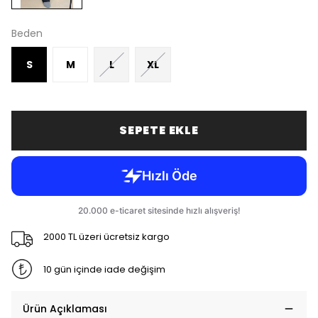
Beden
S
M
L
XL
SEPETE EKLE
2000 TL üzeri ücretsiz kargo
10 gün içinde iade değişim
Ürün Açıklaması