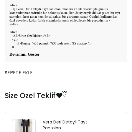
<div>
<p>Vera Deri Detaylı Tayt Pantolon, modern ve şık tasarımıyla günlük
kombinlerinize sofistike bir dokunuş katar. Deri detaylarıyla dikkat çeken bu tayt
pantolon, hem rahat hem de stil sahibi bir görünüm sunar. Günlük kullanımdan
özel davetlere kadar farklı ortamlarda tercih edilebilecek bir parçadır.</p>
</div>
<div>
<h2>Ürün Özellikleri:</h2>
<ul>
<li>Kumaş: %65 pamuk, %30 polyester, %5 elastan</li>
&
Devamını Göster
SEPETE EKLE
Size Özel Teklif❤️ྀི
Vera Deri Detaylı Tayt
Pantolon