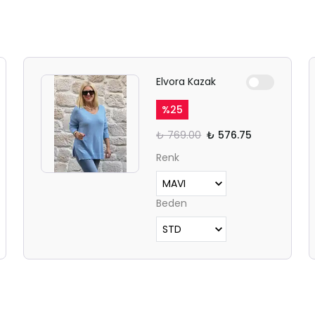
Elvora Kazak
%
25
₺ 769.00
₺ 576.75
Renk
Beden