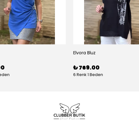
Elvora Bluz
00
₺ 769.00
Beden
6 Renk 1 Beden