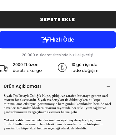
SEPETE EKLE
2000 TL üzeri
10 gün içinde
ücretsiz kargo
iade değişim
Ürün Açıklaması
Siyah Taş Detaylı Çok Şık Küpe, şıklığı ve zarafeti bir araya getiren özel
tasarım bir aksesuardır. Siyah taş detayları ile dikkat çeken bu küpe,
minimal ama etkileyici görünümüyle hem günlük kombinleri hem de özel
davetleri tamamlar. Modern tasarımı sayesinde her stile uyum sağlar ve
gardırobunuzun vazgeçilmez aksesuarı haline gelir.
Yüksek kaliteli malzemelerden üretilen siyah taş detaylı küpe, uzun
ömürlü kullanım sunar. Hem klasik hem de modern stilin birleşimini
yansıtan bu küpe, özel hediye seçeneği olarak da idealdir.