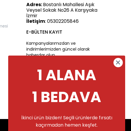
Adres:
Bostanlı Mahallesi Aşık
Veysel Sokak No26 A Karşıyaka
İzmir
İletişim
: 05302205846
mesi
E-BÜLTEN KAYIT
Kampanyalarımızdan ve
indirimlerimizden güncel olarak
haberdar olun.
1 ALANA
1 BEDAVA
İkinci ürün bizden! Seçili ürünlerde fırsatı
Alışveriş deneyiminizi iyileştirmek için
kaçırmadan hemen keşfet.
yasal düzenlemelere uygun çerezler