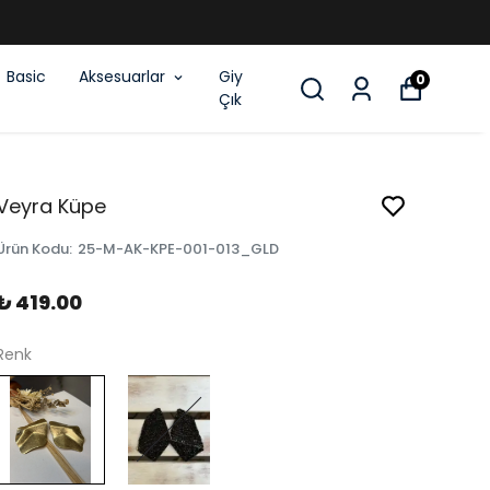
Basic
Aksesuarlar
Giy
0
Çık
Veyra Küpe
Ürün Kodu
:
25-M-AK-KPE-001-013_GLD
₺ 419.00
Renk