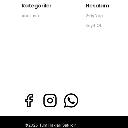
Kategoriler
Hesabım
Anasayfa
Giriş Yap
Kayıt Ol
©2025 Tüm Hakları Saklıdır