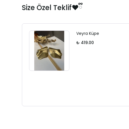
Size Özel Teklif❤️ྀི
Veyra Küpe
₺ 419.00