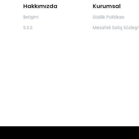
Hakkımızda
Kurumsal
İletişim
Gizlilik Politikası
S.S.S
Mesafeli Satış Sözleş