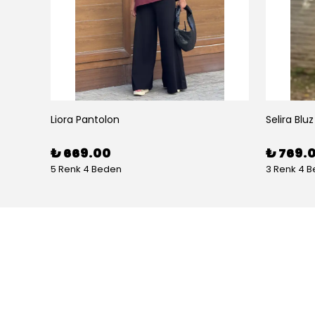
Liora Pantolon
Selira Bluz
₺ 669.00
₺ 769.
5 Renk 4 Beden
3 Renk 4 