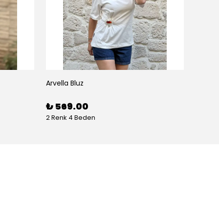
Arvella Bluz
₺ 569.00
2 Renk 4 Beden