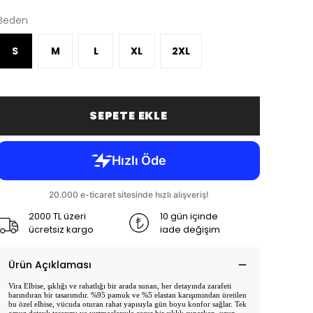
Beden
S
M
L
XL
2XL
SEPETE EKLE
2000 TL üzeri
10 gün içinde
ücretsiz kargo
iade değişim
Ürün Açıklaması
Vira Elbise, şıklığı ve rahatlığı bir arada sunan, her detayında zarafeti
barındıran bir tasarımdır. %95 pamuk ve %5 elastan karışımından üretilen
bu özel elbise, vücuda oturan rahat yapısıyla gün boyu konfor sağlar. Tek