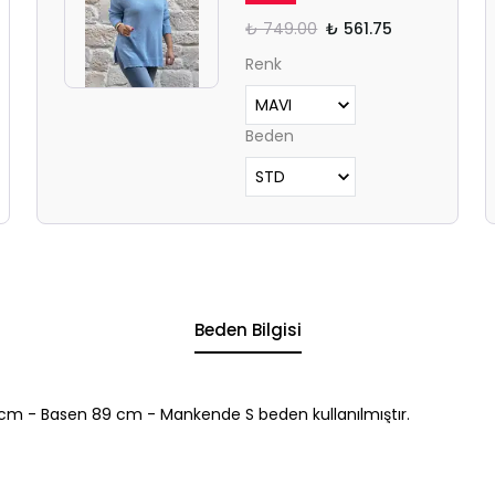
₺ 749.00
₺ 561.75
Renk
Beden
Beden Bilgisi
cm - Basen 89 cm - Mankende S beden kullanılmıştır.