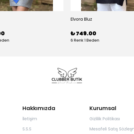
Elvora Bluz
00
₺ 749.00
Beden
6 Renk 1 Beden
Hakkımızda
Kurumsal
İletişim
Gizlilik Politikası
S.S.S
Mesafeli Satış Sözleş