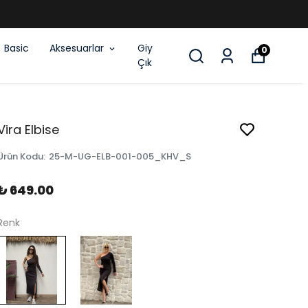
Basic
Aksesuarlar
Giy
0
Çık
Vira Elbise
Ürün Kodu
:
25-M-UG-ELB-001-005_KHV_S
₺ 649.00
Renk