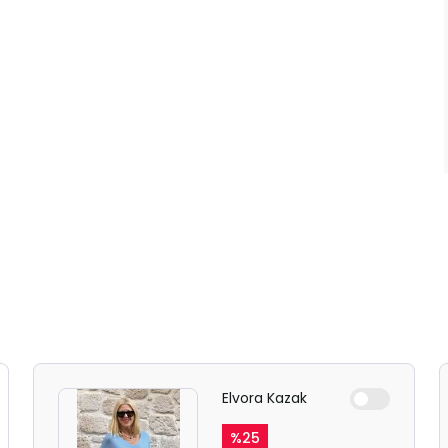
Elvora Kazak
%
25