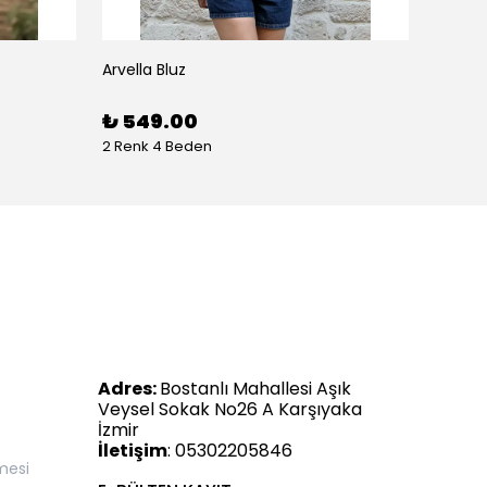
Arvella Bluz
₺ 549.00
2 Renk 4 Beden
Adres:
Bostanlı Mahallesi Aşık
Veysel Sokak No26 A Karşıyaka
İzmir
İletişim
: 05302205846
mesi