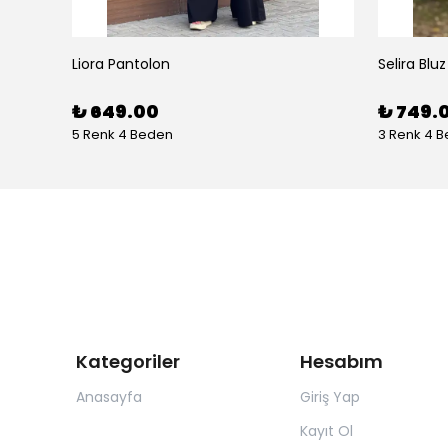
Liora Pantolon
Selira Bluz
₺ 649.00
₺ 749.
5 Renk 4 Beden
3 Renk 4 
Kategoriler
Hesabım
Anasayfa
Giriş Yap
Kayıt Ol