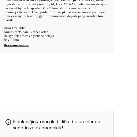
omuz detaylı tasarımı ve yırtmaçlarıyla cesur bir şıklık sunarken, uzun
boyu ile zarif bir siluet yaratır. S, M, L ve XL XXL beden seçenekleriyle
her vücut tipine hitap eden Vira Elbise, stilinize modern ve zarif bir
dokunuş katacaktır. Özel günlerinizin ve şık davetlerinizin vazgeçilmezi
olmaya aday bu tasarım, gardırobunuzun en değerli parçalarından biri
olacak.
Ürün Özellikleri:
Kumaş: %95 pamuk %5 elastan
Detay: Tek omuz ve yırtmaç detaylı
Boy: Uzun
Devamını Göster
İncelediğiniz ürün ile birlikte bu ürünler de
sepetinize eklenecektir!