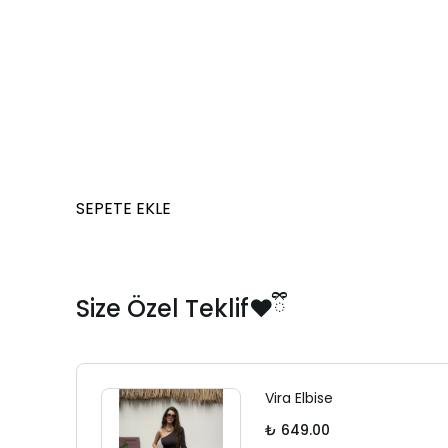
SEPETE EKLE
Size Özel Teklif❤️ྀི
Vira Elbise
₺ 649.00