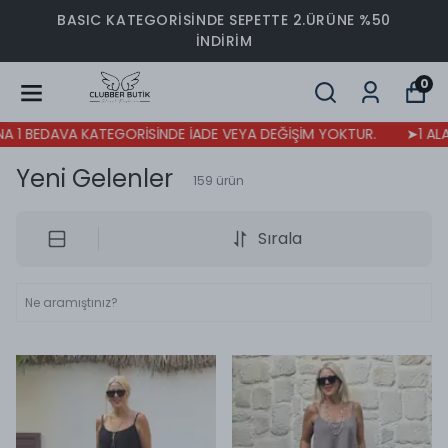
BASIC KATEGORİSİNDE SEPETTE 2.ÜRÜNE %50
İNDİRİM
0
A KATEGORİSİNDE İADE VEYA DEĞİŞİM YOKTUR.
➤1 ALANA 1 BEDA
Yeni Gelenler
159
ürün
Sırala