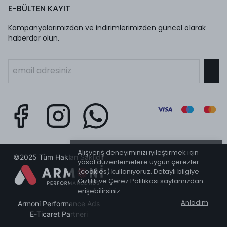
E-BÜLTEN KAYIT
Kampanyalarımızdan ve indirimlerimizden güncel olarak
haberdar olun.
Alışveriş deneyiminizi iyileştirmek için
©2025 Tüm Hakları Saklıdır
yasal düzenlemelere uygun çerezler
(cookies) kullanıyoruz. Detaylı bilgiye
Gizlilik ve Çerez Politikası
sayfamızdan
erişebilirsiniz.
Anladım
Armoni Performance Ads
E-Ticaret Partneri