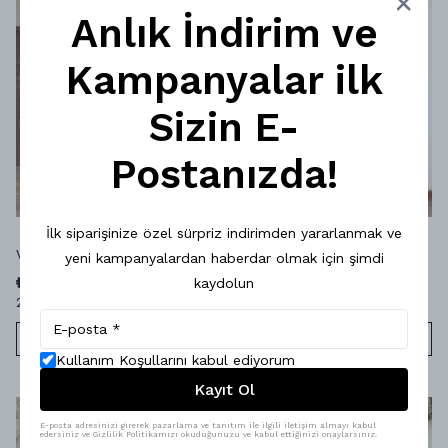
Anlık İndirim ve
Kampanyalar ilk
Sizin E-
Postanızda!
İlk siparişinize özel sürpriz indirimden yararlanmak ve
Velin Elbise - SIYAH
Isadora Bluz - DESENLI
yeni kampanyalardan haberdar olmak için şimdi
₺ 1,249.00
₺ 849.00
kaydolun
2 Renk 5 Beden
1 Renk 4 Beden
SEPETE EKLE
SEPETE EKLE
Kullanım Koşullarını kabul ediyorum
Kayıt Ol
E-posta adresinizi girerek pazarlama ve tanıtım ile ilgili iletişim almayı kabul
edersiniz ve Gizlilik Politikamızı okuduğunuzu ve kabul ettiğinizi onaylarsınız.