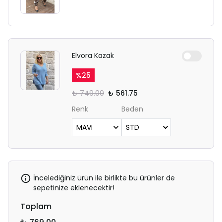
Elvora Kazak
%
25
₺ 749.00
₺ 561.75
Renk
Beden
İncelediğiniz ürün ile birlikte bu ürünler de
sepetinize eklenecektir!
Toplam