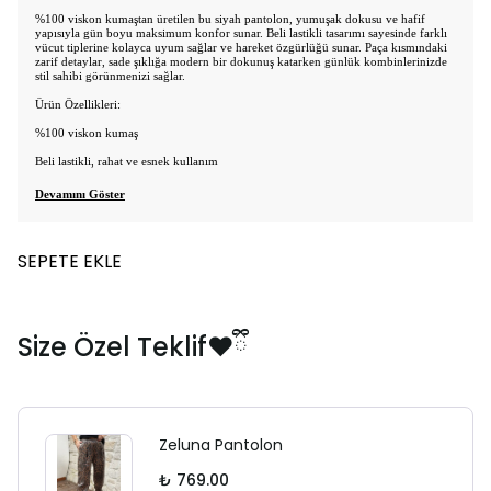
%100 viskon kumaştan üretilen bu siyah pantolon, yumuşak dokusu ve hafif
yapısıyla gün boyu maksimum konfor sunar. Beli lastikli tasarımı sayesinde farklı
vücut tiplerine kolayca uyum sağlar ve hareket özgürlüğü sunar. Paça kısmındaki
zarif detaylar, sade şıklığa modern bir dokunuş katarken günlük kombinlerinizde
stil sahibi görünmenizi sağlar.
Ürün Özellikleri:
%100 viskon kumaş
Beli lastikli
,
rahat ve esnek kullan
ım
Devamını Göster
SEPETE EKLE
Size Özel Teklif❤️ྀི
Zeluna Pantolon
₺ 769.00