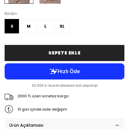
Beden
S
M
L
XL
SEPETE EKLE
2000 TL üzeri ücretsiz kargo
10 gün içinde iade değişim
Ürün Açıklaması