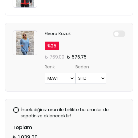
Elvora Kazak
%
25
₺ 769.00
₺ 576.75
Renk
Beden
İncelediğiniz ürün ile birlikte bu ürünler de
sepetinize eklenecektir!
Toplam
₺ 1,039.00