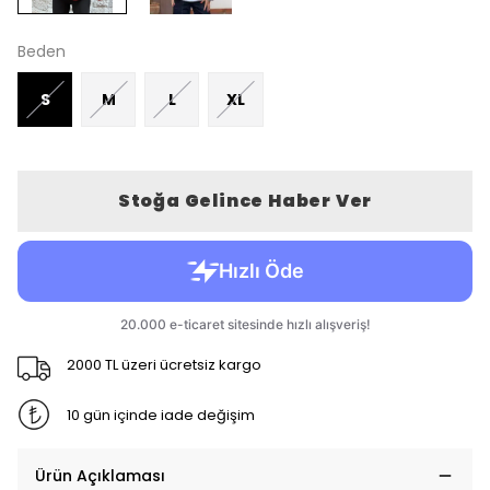
Beden
S
M
L
XL
Stoğa Gelince Haber Ver
2000 TL üzeri ücretsiz kargo
10 gün içinde iade değişim
Ürün Açıklaması