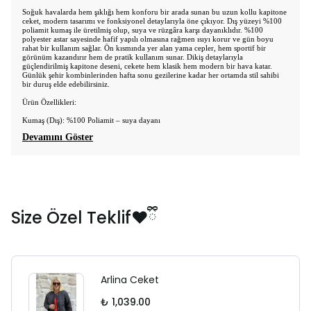
Soğuk havalarda hem şıklığı hem konforu bir arada sunan bu uzun kollu kapitone
ceket, modern tasarımı ve fonksiyonel detaylarıyla öne çıkıyor. Dış yüzeyi %100
poliamit kumaş ile üretilmiş olup, suya ve rüzgâra karşı dayanıklıdır. %100
polyester astar sayesinde hafif yapılı olmasına rağmen ısıyı korur ve gün boyu
rahat bir kullanım sağlar. Ön kısmında yer alan yama cepler, hem sportif bir
görünüm kazandırır hem de pratik kullanım sunar. Dikiş detaylarıyla
güçlendirilmiş kapitone deseni, cekete hem klasik hem modern bir hava katar.
Günlük şehir kombinlerinden hafta sonu gezilerine kadar her ortamda stil sahibi
bir duruş elde edebilirsiniz.
Ürün Özellikleri:
Kumaş (Dış): %100 Poliamit
– suya dayan
ı
Devamını Göster
Size Özel Teklif❤️ྀི
Arlina Ceket
₺ 1,039.00