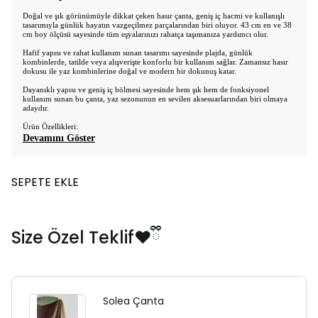
Doğal ve şık görünümüyle dikkat çeken hasır çanta, geniş iç hacmi ve kullanışlı
tasarımıyla günlük hayatın vazgeçilmez parçalarından biri oluyor. 43 cm en ve 38
cm boy ölçüsü sayesinde tüm eşyalarınızı rahatça taşımanıza yardımcı olur.
Hafif yapısı ve rahat kullanım sunan tasarımı sayesinde plajda, günlük
kombinlerde, tatilde veya alışverişte konforlu bir kullanım sağlar. Zamansız hasır
dokusu ile yaz kombinlerine doğal ve modern bir dokunuş katar.
Dayanıklı yapısı ve geniş iç bölmesi sayesinde hem şık hem de fonksiyonel
kullanım sunan bu çanta, yaz sezonunun en sevilen aksesuarlarından biri olmaya
adaydır.
Ürün Özellikleri:
Devamını Göster
SEPETE EKLE
Size Özel Teklif❤️ྀི
Solea Çanta