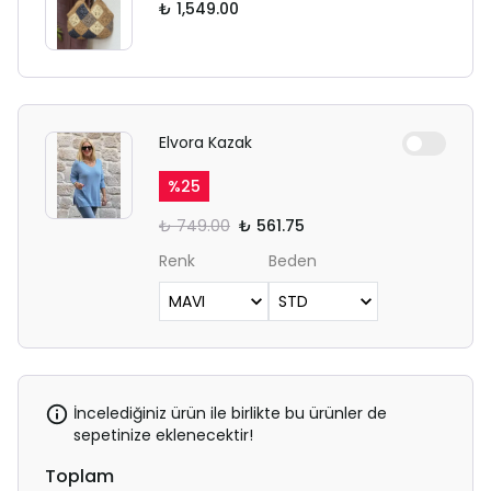
₺ 1,549.00
Elvora Kazak
%
25
₺ 749.00
₺ 561.75
Renk
Beden
İncelediğiniz ürün ile birlikte bu ürünler de
sepetinize eklenecektir!
Toplam