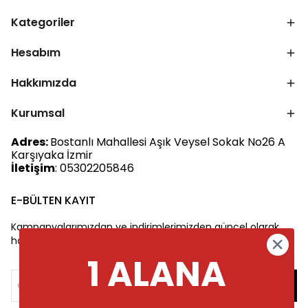
Kategoriler
Hesabım
Hakkımızda
Kurumsal
Adres:
Bostanlı Mahallesi Aşık Veysel Sokak No26 A
Karşıyaka İzmir
İletişim
: 05302205846
E-BÜLTEN KAYIT
Kampanyalarımızdan ve indirimlerimizden güncel olarak
haberdar olun.
1 ALANA